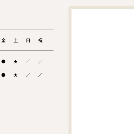
金
土
日
祝
●
★
／
／
●
★
／
／
。