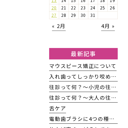
13
14
15
16
17
18
19
20
21
22
23
24
25
26
27
28
29
30
31
« 2月
4月 »
最新記事
マウスピース矯正について
入れ歯ってしっかり咬めるの？
往診って何？〜小児の往診編〜
往診って何？～大人の往診編～
舌ケア
電動歯ブラシに4つの種類がある！