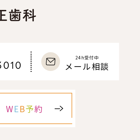
24h受付中
3010
メール相談
W
E
B
予
約