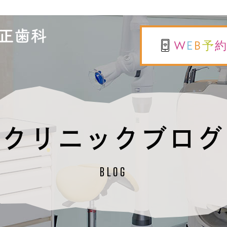
W
E
B
予
クリニックブログ
BLOG