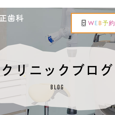
W
E
B
予
クリニックブログ
BLOG