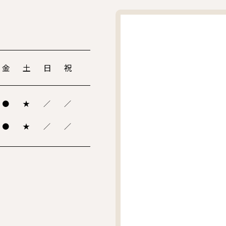
金
土
日
祝
●
★
／
／
●
★
／
／
。