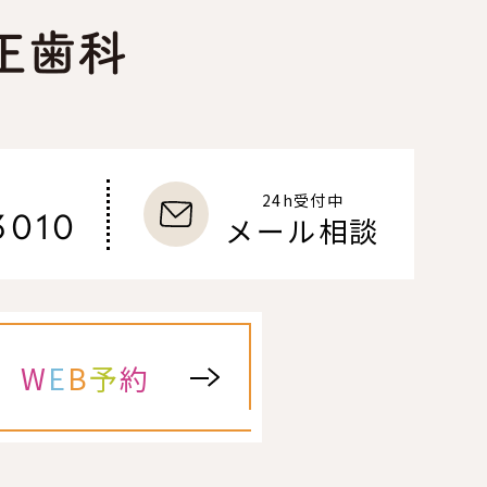
24h受付中
3010
メール相談
W
E
B
予
約