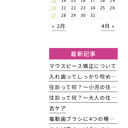
13
14
15
16
17
18
19
20
21
22
23
24
25
26
27
28
29
30
31
« 2月
4月 »
最新記事
マウスピース矯正について
入れ歯ってしっかり咬めるの？
往診って何？〜小児の往診編〜
往診って何？～大人の往診編～
舌ケア
電動歯ブラシに4つの種類がある！