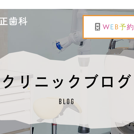
W
E
B
予
クリニックブログ
BLOG