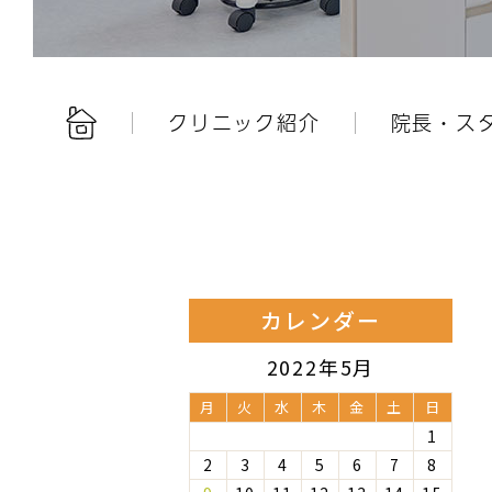
クリニック紹介
院長・ス
カレンダー
2022年5月
月
火
水
木
金
土
日
1
2
3
4
5
6
7
8