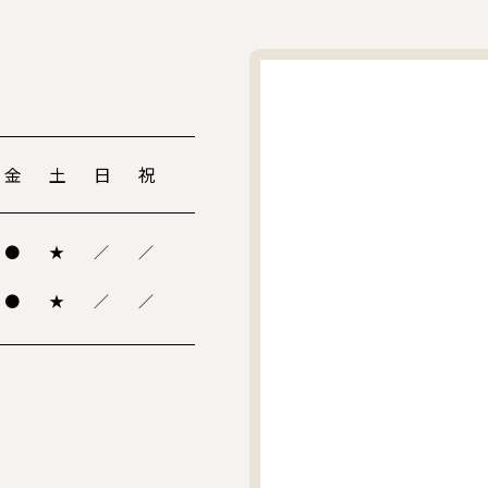
金
土
日
祝
●
★
／
／
●
★
／
／
。