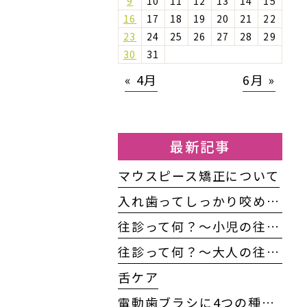
9
10
11
12
13
14
15
16
17
18
19
20
21
22
23
24
25
26
27
28
29
30
31
« 4月
6月 »
最新記事
マウスピース矯正について
入れ歯ってしっかり咬めるの？
往診って何？〜小児の往診編〜
往診って何？～大人の往診編～
舌ケア
電動歯ブラシに4つの種類がある！