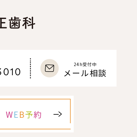
24h受付中
3010
メール相談
W
E
B
予
約