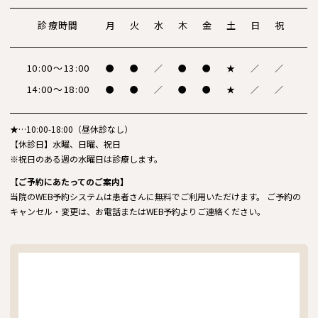
診療時間
月
火
水
木
金
土
日
祝
10:00～13:00
●
●
／
●
●
★
／
／
14:00～18:00
●
●
／
●
●
★
／
／
★…10:00-18:00（昼休診なし）
【休診日】水曜、日曜、祝日
※祝日のある週の水曜日は診療します。
【ご予約にあたってのご案内】
当院のWEB予約システムは患者さんに無料でご利用いただけます。 ご予約の
キャンセル・変更は、お電話またはWEB予約よりご連絡ください。