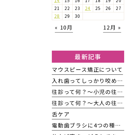
14
15
16
17
18
19
20
21
22
23
24
25
26
27
28
29
30
« 10月
12月 »
最新記事
マウスピース矯正について
入れ歯ってしっかり咬めるの？
往診って何？〜小児の往診編〜
往診って何？～大人の往診編～
舌ケア
電動歯ブラシに4つの種類がある！