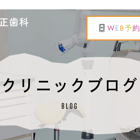
W
E
B
予
クリニックブログ
BLOG