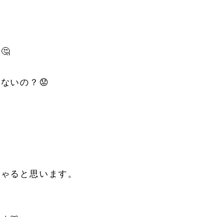
🤔
ゃないの？
😟
しゃると思います。