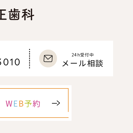
24h受付中
3010
メール相談
W
E
B
予
約