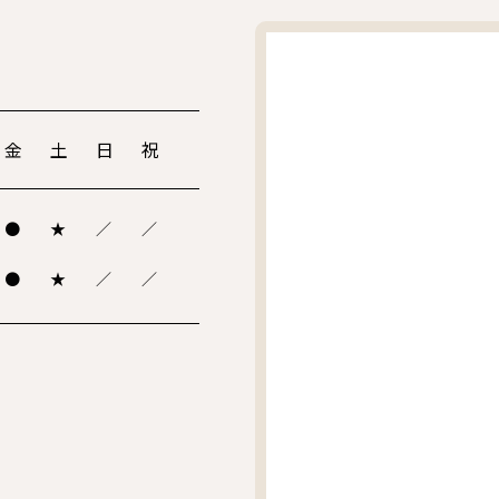
金
土
日
祝
●
★
／
／
●
★
／
／
。