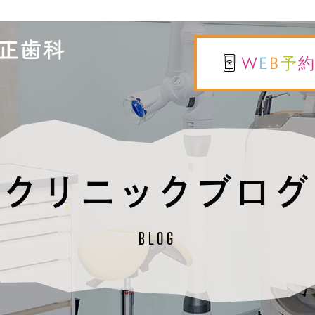
W
E
B
予
クリニックブログ
BLOG