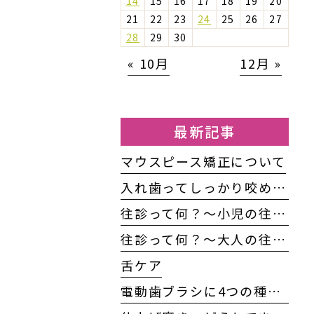
14
15
16
17
18
19
20
21
22
23
24
25
26
27
28
29
30
« 10月
12月 »
最新記事
マウスピース矯正について
入れ歯ってしっかり咬めるの？
往診って何？〜小児の往診編〜
往診って何？～大人の往診編～
舌ケア
電動歯ブラシに4つの種類がある！