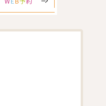
W
E
B
予
約