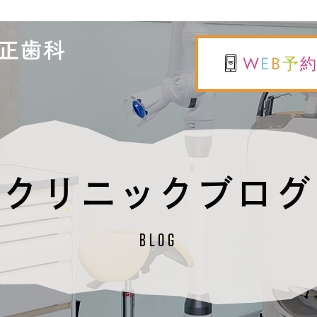
W
E
B
予
クリニックブログ
BLOG