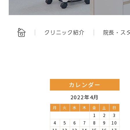
クリニック紹介
院長・ス
カレンダー
2022年4月
月
火
水
木
金
土
日
1
2
3
4
5
6
7
8
9
10