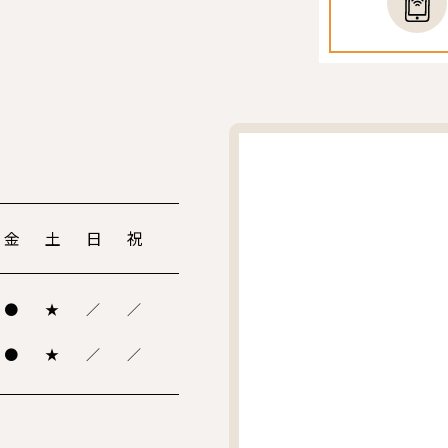
金
土
日
祝
●
★
／
／
●
★
／
／