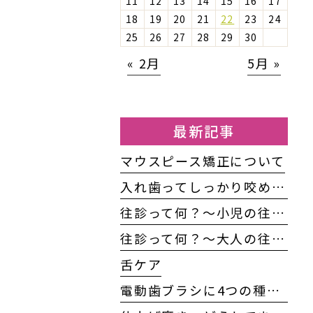
11
12
13
14
15
16
17
18
19
20
21
22
23
24
25
26
27
28
29
30
« 2月
5月 »
最新記事
マウスピース矯正について
入れ歯ってしっかり咬めるの？
往診って何？〜小児の往診編〜
往診って何？～大人の往診編～
舌ケア
電動歯ブラシに4つの種類がある！