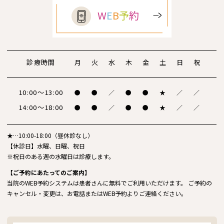
W
E
B
予
約
診療時間
月
火
水
木
金
土
日
祝
10:00～13:00
●
●
／
●
●
★
／
／
14:00～18:00
●
●
／
●
●
★
／
／
★…10:00-18:00（昼休診なし）
【休診日】水曜、日曜、祝日
※祝日のある週の水曜日は診療します。
【ご予約にあたってのご案内】
当院のWEB予約システムは患者さんに無料でご利用いただけます。 ご予約の
キャンセル・変更は、お電話またはWEB予約よりご連絡ください。